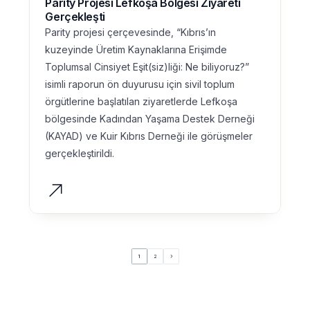
Parity Projesi Lefkoşa Bölgesi Ziyareti
Gerçekleşti
Parity projesi çerçevesinde, “Kıbrıs’ın
kuzeyinde Üretim Kaynaklarına Erişimde
Toplumsal Cinsiyet Eşit(siz)liği: Ne biliyoruz?”
isimli raporun ön duyurusu için sivil toplum
örgütlerine başlatılan ziyaretlerde Lefkoşa
bölgesinde Kadından Yaşama Destek Derneği
(KAYAD) ve Kuir Kıbrıs Derneği ile görüşmeler
gerçekleştirildi.
1
2