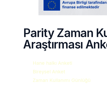
Parity Zaman Ku
Araştırması Ank
H
ane halkı Anketi
Bireysel Ank
et
Z
aman Kullanımı Günlüğü